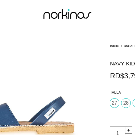
INICIO
/
UNCAT
NAVY KI
RD$
3,7
TALLA
27
28