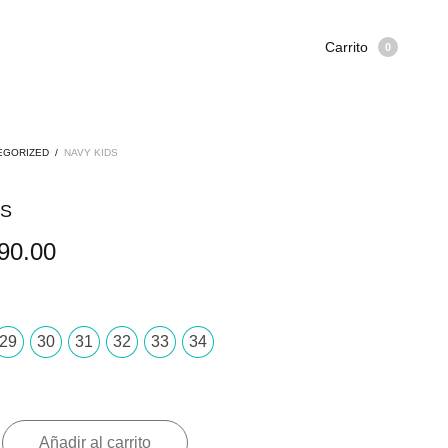
Carrito
0
EGORIZED
/
NAVY KIDS
DS
90.00
29
30
31
32
33
34
Añadir al carrito