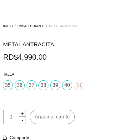
INICIO
/
UNCATEGORIZED
/
METAL ANTRACITA
METAL ANTRACITA
RD$
4,990.00
TALLA
35
36
37
38
39
40
41
Añadir al carrito
Compartir