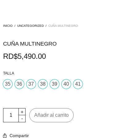
INICIO
/
UNCATEGORIZED
/
CUÑA MULTINEGRO
CUÑA MULTINEGRO
RD$
5,490.00
TALLA
35
36
37
38
39
40
41
Añadir al carrito
Compartir