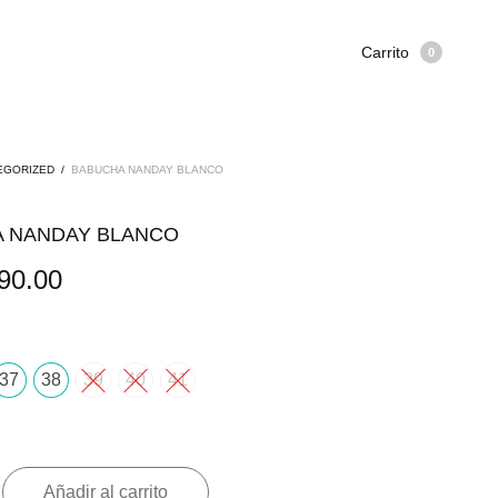
Carrito
0
EGORIZED
/
BABUCHA NANDAY BLANCO
 NANDAY BLANCO
90.00
37
38
39
40
41
Añadir al carrito