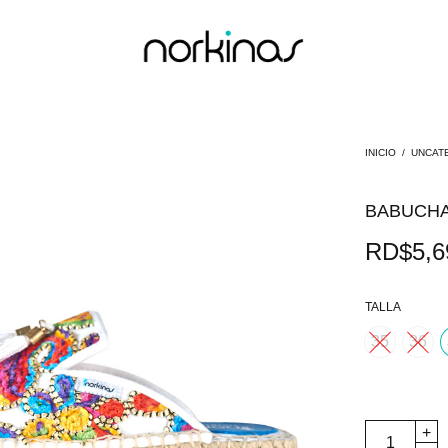
INICIO
/
UNCAT
BABUCHA
RD$
5,6
TALLA
35
36