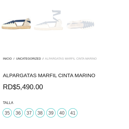
INICIO
/
UNCATEGORIZED
/
ALPARGATAS MARFIL CINTA MARINO
ALPARGATAS MARFIL CINTA MARINO
RD$
5,490.00
TALLA
35
36
37
38
39
40
41